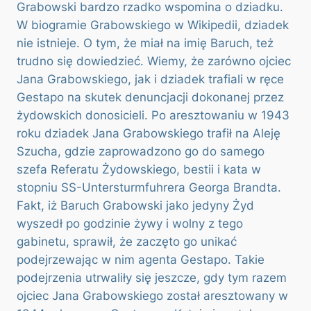
Grabowski bardzo rzadko wspomina o dziadku.
W biogramie Grabowskiego w Wikipedii, dziadek
nie istnieje. O tym, że miał na imię Baruch, też
trudno się dowiedzieć. Wiemy, że zarówno ojciec
Jana Grabowskiego, jak i dziadek trafiali w ręce
Gestapo na skutek denuncjacji dokonanej przez
żydowskich donosicieli. Po aresztowaniu w 1943
roku dziadek Jana Grabowskiego trafił na Aleję
Szucha, gdzie zaprowadzono go do samego
szefa Referatu Żydowskiego, bestii i kata w
stopniu SS-Untersturmfuhrera Georga Brandta.
Fakt, iż Baruch Grabowski jako jedyny Żyd
wyszedł po godzinie żywy i wolny z tego
gabinetu, sprawił, że zaczęto go unikać
podejrzewając w nim agenta Gestapo. Takie
podejrzenia utrwaliły się jeszcze, gdy tym razem
ojciec Jana Grabowskiego został aresztowany w