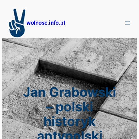
Przejdź
do
treści
wolnosc.info.pl
Jan Grabowski
– polski
historyk
antypolski