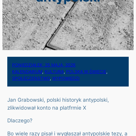
PONIEDZIAŁEK, 25 MAJA, 2026
KALENDARIUM
, 
KULTURA
, 
POLSKA W ŚWIECIE
, 
SPOŁECZEŃSTWO
, 
WYPOWIEDZI
Jan Grabowski, polski historyk antypolski,
zlikwidował konto na platfrmie X
Dlaczego?
Bo wiele razy pisał i wygłaszał antypolskie tezy, a