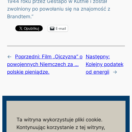
1944 roku przez Gestapo w Kutnie i został
zwolniony po powołaniu się na znajomość z
Brandtem.”
E-mail
←
Poprzedni:
Film „Ojczyzna” o
Następny:
powojennych Niemczech za …
Kolejny podatek
polskie pieniądze.
od energii
→
wolnosc.info.pl
Ta witryna wykorzystuje pliki cookie.
Kontynuując korzystanie z tej witryny,
monitorujemy działania niezgodne z interesem