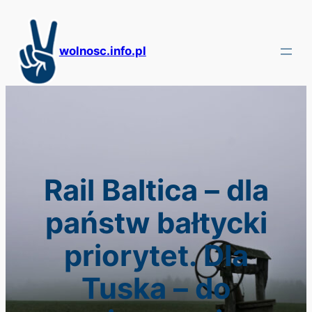
Przejdź
do
treści
wolnosc.info.pl
Rail Baltica – dla
państw bałtycki
priorytet. Dla
Tuska – do