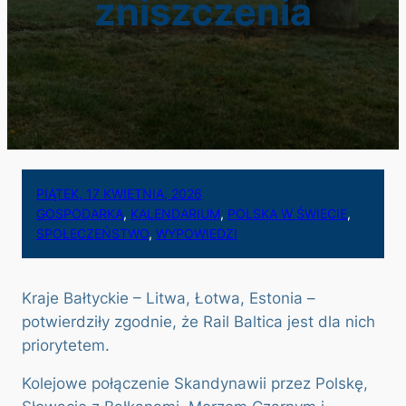
zniszczenia
PIĄTEK, 17 KWIETNIA, 2026
GOSPODARKA
, 
KALENDARIUM
, 
POLSKA W ŚWIECIE
, 
SPOŁECZEŃSTWO
, 
WYPOWIEDZI
Kraje Bałtyckie – Litwa, Łotwa, Estonia –
potwierdziły zgodnie, że Rail Baltica jest dla nich
priorytetem.
Kolejowe połączenie Skandynawii przez Polskę,