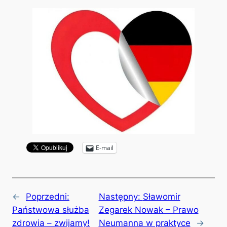
E-mail
←
Poprzedni:
Następny:
Sławomir
Państwowa służba
Zegarek Nowak – Prawo
zdrowia – zwijamy!
Neumanna w praktyce
→