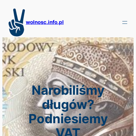
Przejdź
do
treści
wolnosc.info.pl
Narobiliśmy
długów?
Podniesiemy
VAT