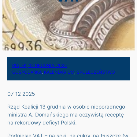
PIĄTEK, 12 GRUDNIA, 2025
GOSPODARKA
, 
KALENDARIUM
, 
SPOŁECZEŃSTWO
07 12 2025
Rząd Koalicji 13 grudnia w osobie nieporadnego
ministra A. Domańskiego ma oczywistą receptę
na rekordowy deficyt Polski.
Podniesie VAT – na soki, na cukry, na tłuszcze (w