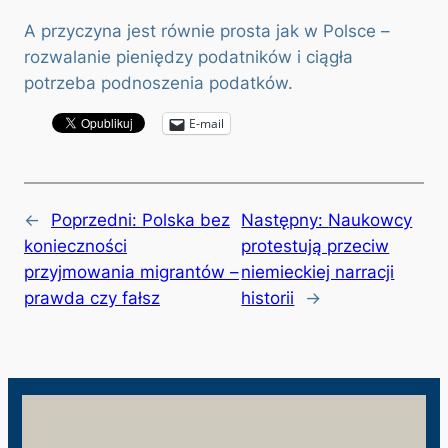
A przyczyna jest równie prosta jak w Polsce –
rozwalanie pieniędzy podatników i ciągła
potrzeba podnoszenia podatków.
E-mail
←
Poprzedni:
Polska bez
Następny:
Naukowcy
konieczności
protestują przeciw
przyjmowania migrantów –
niemieckiej narracji
prawda czy fałsz
historii
→
wolnosc.info.pl