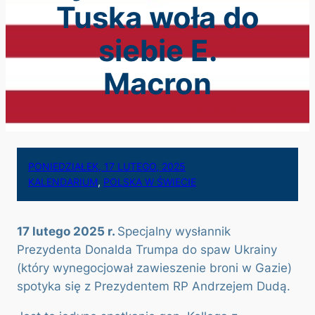
Tuska woła do
siebie E.
Macron
PONIEDZIAŁEK, 17 LUTEGO, 2025
KALENDARIUM
, 
POLSKA W ŚWIECIE
17 lutego 2025 r.
Specjalny wysłannik
Prezydenta Donalda Trumpa do spaw Ukrainy
(który wynegocjował zawieszenie broni w Gazie)
spotyka się z Prezydentem RP Andrzejem Dudą.