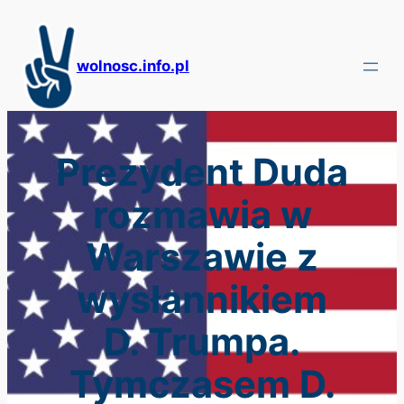
Przejdź
do
treści
wolnosc.info.pl
Prezydent Duda
rozmawia w
Warszawie z
wysłannikiem
D. Trumpa.
Tymczasem D.