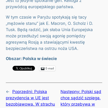
Jest to jedyne spotkanie gen. Kelloga z
przywódcą europejskiego państwa.
W tym czasie w Paryżu spotykają się tacy
„mężowie stanu” jak E. Macron, O. Scholz i D.
Tusk. Będą radzić, jak słaba Unia Europejska
może przedłużyć swoją agonię pomiędzy
agresywną Rosją a stawiającymi kwestię
bezpieczeństwa na ostrzu noża USA.
Obszar: Polska w świecie
E-mail
←
Poprzedni:
Polska
Następny:
Polski sąd
prezydencja w UE jest
chce sądzić szpiega,
bezobjawowa. W strachu
który przebywa w