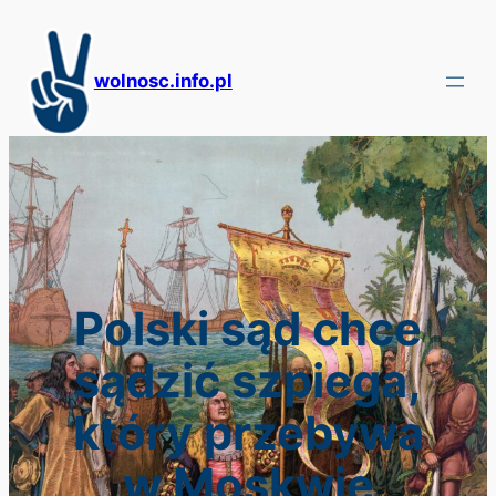
Przejdź
do
treści
wolnosc.info.pl
Polski sąd chce
sądzić szpiega,
który przebywa
w Moskwie