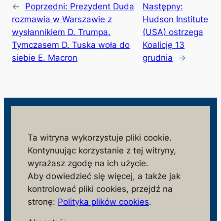
←
Poprzedni:
Prezydent Duda
Następny:
rozmawia w Warszawie z
Hudson Institute
wysłannikiem D. Trumpa.
(USA) ostrzega
Tymczasem D. Tuska woła do
Koalicję 13
siebie E. Macron
grudnia
→
wolnosc.info.pl
Ta witryna wykorzystuje pliki cookie.
Kontynuując korzystanie z tej witryny,
monitorujemy działania niezgodne z interesem
wyrażasz zgodę na ich użycie.
społeczeństwa i państwa polskiego
Aby dowiedzieć się więcej, a także jak
S
kontrolować pliki cookies, przejdź na
z
stronę:
Polityka plików cookies
.
u