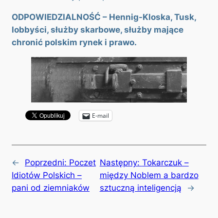
ODPOWIEDZIALNOŚĆ – Hennig-Kloska, Tusk,
lobbyści, służby skarbowe, służby mające
chronić polskim rynek i prawo.
E-mail
←
Poprzedni:
Poczet
Następny:
Tokarczuk –
Idiotów Polskich –
między Noblem a bardzo
pani od ziemniaków
sztuczną inteligencją
→