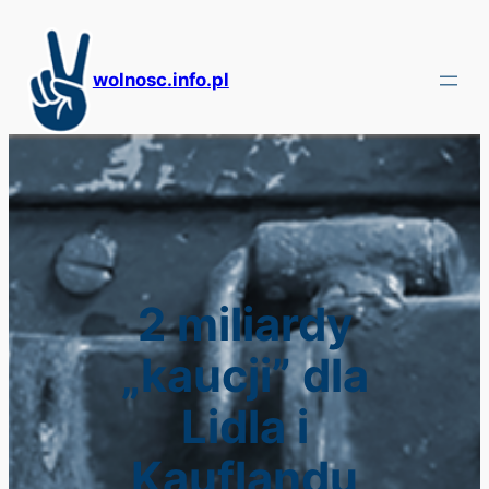
Przejdź
do
treści
wolnosc.info.pl
2 miliardy
„kaucji” dla
Lidla i
Kauflandu