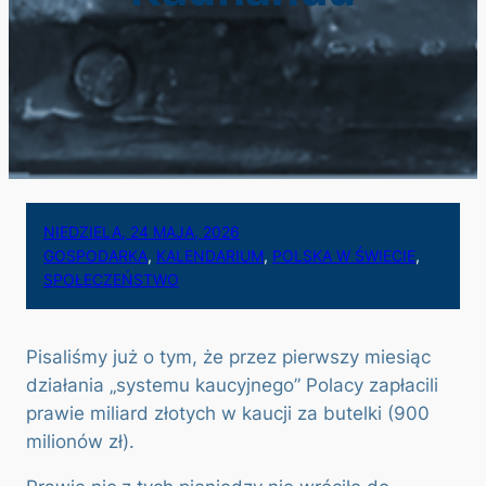
NIEDZIELA, 24 MAJA, 2026
GOSPODARKA
, 
KALENDARIUM
, 
POLSKA W ŚWIECIE
, 
SPOŁECZEŃSTWO
Pisaliśmy już o tym, że przez pierwszy miesiąc
działania „systemu kaucyjnego” Polacy zapłacili
prawie miliard złotych w kaucji za butelki (900
milionów zł).