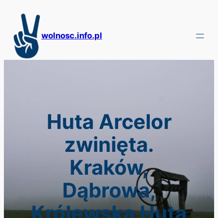
Przejdź
do
treści
wolnosc.info.pl
Huta Arcelor
zwinięta.
Kraków,
Dąbrowa,
Królewska Huta