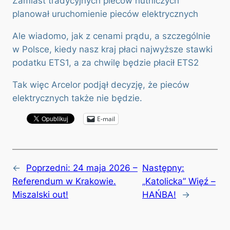
Zamiast tradycyjnych pieców hutniczych
planował uruchomienie pieców elektrycznych
Ale wiadomo, jak z cenami prądu, a szczególnie
w Polsce, kiedy nasz kraj płaci najwyższe stawki
podatku ETS1, a za chwilę będzie płacił ETS2
Tak więc Arcelor podjął decyzję, że pieców
elektrycznych także nie będzie.
E-mail
←
Poprzedni:
24 maja 2026 –
Następny:
Referendum w Krakowie.
„Katolicka” Więź –
Miszalski out!
HAŃBA!
→