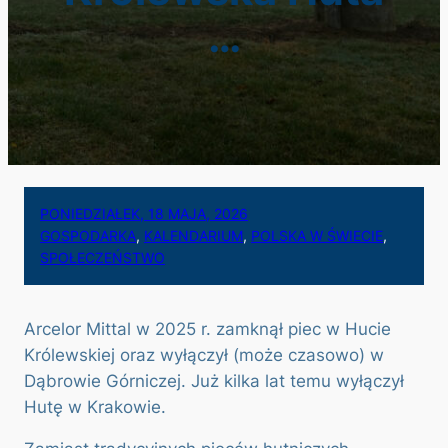
…
PONIEDZIAŁEK, 18 MAJA, 2026
GOSPODARKA
, 
KALENDARIUM
, 
POLSKA W ŚWIECIE
, 
SPOŁECZEŃSTWO
Arcelor Mittal w 2025 r. zamknął piec w Hucie
Królewskiej oraz wyłączył (może czasowo) w
Dąbrowie Górniczej. Już kilka lat temu wyłączył
Hutę w Krakowie.