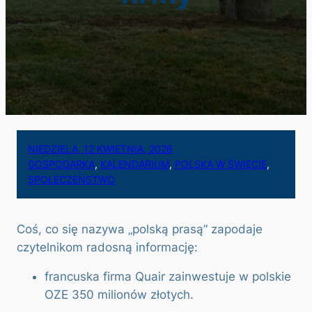
NIEDZIELA, 12 KWIETNIA, 2026
GOSPODARKA
, 
KALENDARIUM
, 
POLSKA W ŚWIECIE
, 
SPOŁECZEŃSTWO
Coś, co się nazywa „polską prasą” zapodaje
czytelnikom radosną informację:
francuska firma Quair zainwestuje w polskie
OZE 350 milionów złotych.