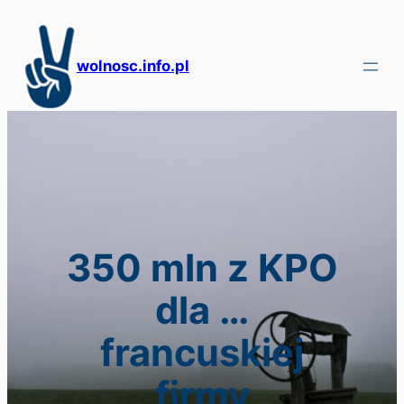
Przejdź
do
treści
wolnosc.info.pl
350 mln z KPO
dla …
francuskiej
firmy