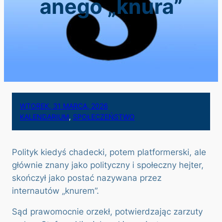
anego „knura”
WTOREK, 31 MARCA, 2026
KALENDARIUM
, 
SPOŁECZEŃSTWO
Polityk kiedyś chadecki, potem platformerski, ale
głównie znany jako polityczny i społeczny hejter,
skończył jako postać nazywana przez
internautów „knurem”.
Sąd prawomocnie orzekł, potwierdzając zarzuty