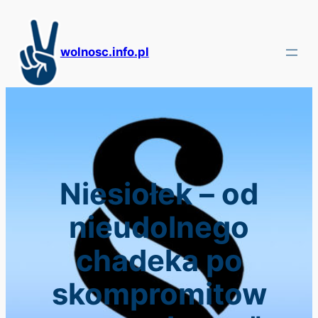
Przejdź
do
treści
wolnosc.info.pl
Niesiołek – od
nieudolnego
chadeka po
skompromitow