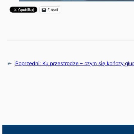
E-mail
←
Poprzedni:
Ku przestrodze – czym się kończy głup