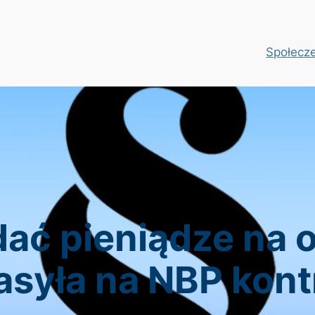
Społecz
dać pieniądze na 
asyła na NBP kontr