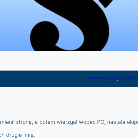
GOSPODARKA
, 
KALEND
zmienił stronę, a potem wierzgał wobec PO, nastała ekip
ch drugie imię.