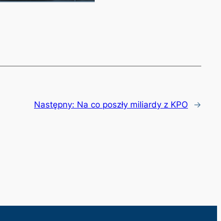
Następny:
Na co poszły miliardy z KPO
→