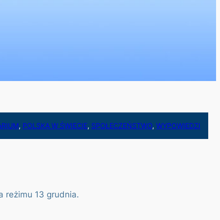
ARIUM
, 
POLSKA W ŚWIECIE
, 
SPOŁECZEŃSTWO
, 
WYPOWIEDZI
a reżimu 13 grudnia.