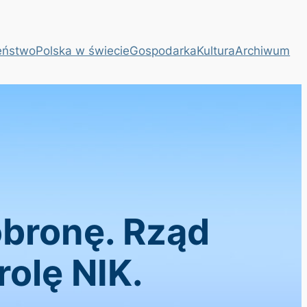
eństwo
Polska w świecie
Gospodarka
Kultura
Archiwum
obronę. Rząd
olę NIK.