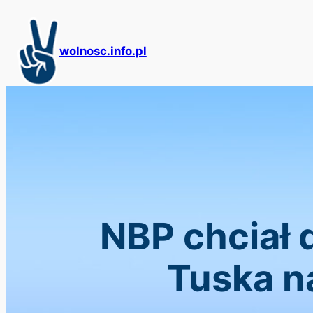
Przejdź
do
treści
wolnosc.info.pl
NBP chciał 
Tuska n