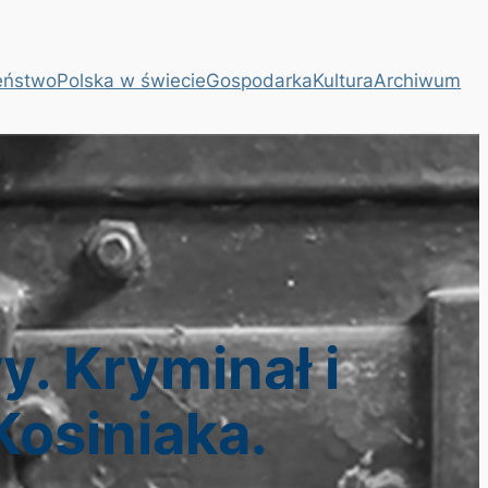
eństwo
Polska w świecie
Gospodarka
Kultura
Archiwum
. Kryminał i
Kosiniaka.