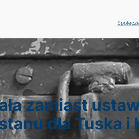
Społecz
ła zamiast ustawy
stanu dla Tuska i 