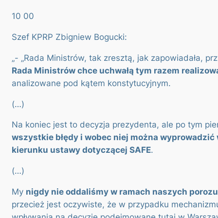
10 00
Szef KPRP Zbigniew Bogucki:
„- „Rada Ministrów, tak zresztą, jak zapowiadała, p
Rada Ministrów chce uchwałą tym razem realizowa
analizowane pod kątem konstytucyjnym.
(…)
Na koniec jest to decyzja prezydenta, ale po tym p
wszystkie błędy i wobec niej można wyprowadzić 
kierunku ustawy dotyczącej SAFE
.
(…)
My
nigdy nie oddaliśmy w ramach naszych porozum
przecież jest oczywiste, że w przypadku mechanizm
wpływania na decyzje podejmowane tutaj w Warszawie d