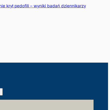
nie krył pedofili – wyniki badań dziennikarzy
Facebook
X