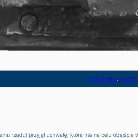
GOSPODARKA
, 
KALEND
eniu rządu) przyjął uchwałę, która ma na celu obejści