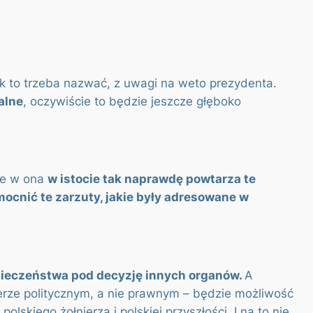
tak to trzeba nazwać, z uwagi na weto prezydenta.
alne
, oczywiście to będzie jeszcze głęboko
 że w ona
w istocie tak naprawdę powtarza te
ocnić te zarzuty, jakie były adresowane w
zpieczeństwa pod decyzję innych organów.
A
erze politycznym, a nie prawnym – będzie możliwość
kiego żołnierza i polskiej przyszłości. I na to nie