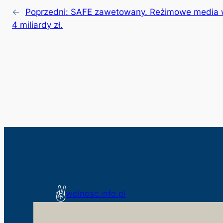
←
Poprzedni:
SAFE zawetowany. Reżimowe media w
4 miliardy zł.
wolnosc.info.pl
monitorujemy działania niezgodne z interesem spo