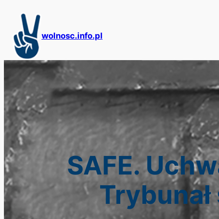
Przejdź
do
treści
wolnosc.info.pl
SAFE. Uchwa
Trybunał 