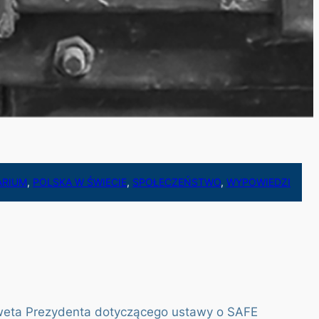
ARIUM
, 
POLSKA W ŚWIECIE
, 
SPOŁECZEŃSTWO
, 
WYPOWIEDZI
e weta Prezydenta dotyczącego ustawy o SAFE