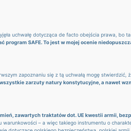
rzyjęła uchwałę dotycząca de facto obejścia prawa, bo 
ć program SAFE. To jest w mojej ocenie niedopuszcz
ierwszym zapoznaniu się z tą uchwałą mogę stwierdzić,
wszystkie zarzuty natury konstytucyjne, a nawet wzm
ień, zawartych traktatów dot. UE kwestii armii, be
u warunkowości – a więc takiego instrumentu o charakt
otyczące polskiego bezpieczeństwa, polskiej armii, pols