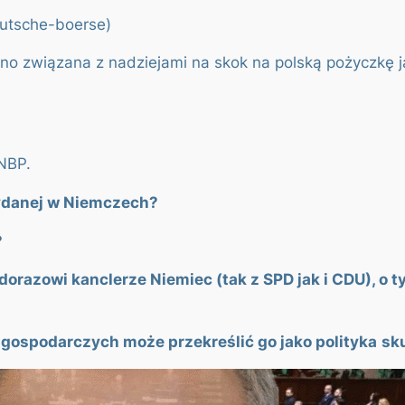
eutsche-boerse)
cno związana z nadziejami na skok na polską pożyczkę 
NBP.
wydanej w Niemczech?
?
dorazowi kanclerze Niemiec (tak z SPD jak i CDU), o 
 gospodarczych może przekreślić go jako polityka
sk