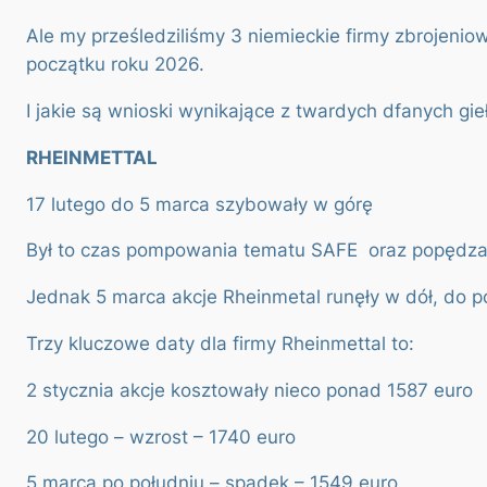
Ale my prześledziliśmy 3 niemieckie firmy zbrojeniow
początku roku 2026.
I jakie są wnioski wynikające z twardych dfanych gi
RHEINMETTAL
17 lutego do 5 marca szybowały w górę
Był to czas pompowania tematu SAFE oraz popędza
Jednak 5 marca akcje Rheinmetal runęły w dół, do p
Trzy kluczowe daty dla firmy Rheinmettal to:
2 stycznia akcje kosztowały nieco ponad 1587 euro
20 lutego – wzrost – 1740 euro
5 marca po południu – spadek – 1549 euro