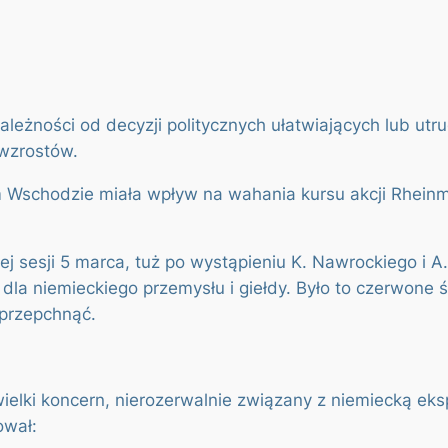
leżności od decyzji politycznych ułatwiających lub utr
wzrostów.
Wschodzie miała wpływ na wahania kursu akcji Rheinmeta
 sesji 5 marca, tuż po wystąpieniu K. Nawrockiego i A.
la niemieckiego przemysłu i giełdy. Było to czerwone ś
 przepchnąć.
elki koncern, nierozerwalnie związany z niemiecką ekspa
ował: