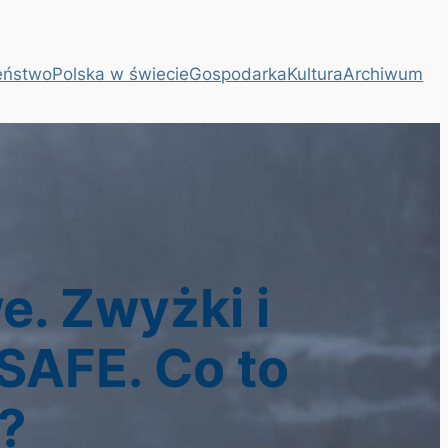
eństwo
Polska w świecie
Gospodarka
Kultura
Archiwum
e. Zwyżki i
 SAFE. Co to
?