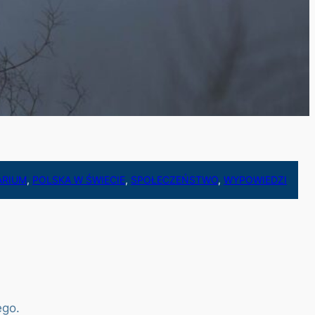
ARIUM
, 
POLSKA W ŚWIECIE
, 
SPOŁECZEŃSTWO
, 
WYPOWIEDZI
ego.