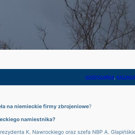
GOSPODARKA
, 
KALEND
ła na niemieckie firmy zbrojeniowe
?
mieckiego namiestnika?
 Prezydenta K. Nawrockiego oraz szefa NBP A. Glapińśki