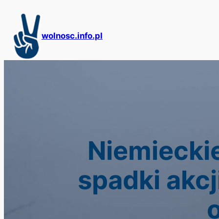
Przejdź
do
treści
wolnosc.info.pl
Niemieckie
spadki akcj