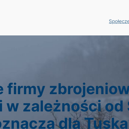
Społecz
 firmy zbrojeniow
i w zależności od
oznacza dla Tuska