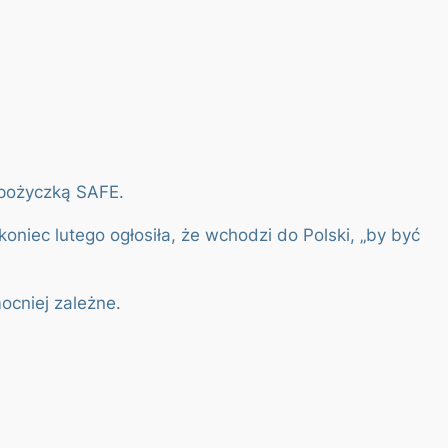
ą pożyczką SAFE.
niec lutego ogłosiła, że wchodzi do Polski, „by być
mocniej zależne.