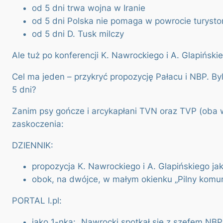
od 5 dni trwa wojna w Iranie
od 5 dni Polska nie pomaga w powrocie turyst
od 5 dni D. Tusk milczy
Ale tuż po konferencji K. Nawrockiego i A. Glapiński
Cel ma jeden – przykryć propozycję Pałacu i NBP. Byl
5 dni?
Zanim psy gończe i arcykapłani TVN oraz TVP (oba w 
zaskoczenia:
DZIENNIK:
propozycja K. Nawrockiego i A. Glapińskiego ja
obok, na dwójce, w małym okienku „Pilny komu
PORTAL I.pl:
jako 1-nka: „Nawrocki spotkał się z szefem NBP