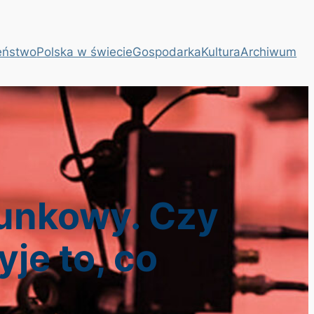
eństwo
Polska w świecie
Gospodarka
Kultura
Archiwum
runkowy. Czy
je to, co