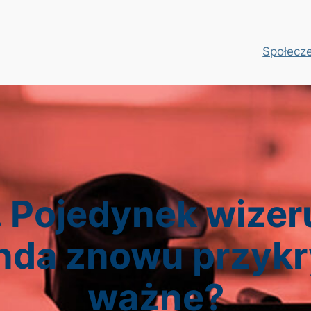
Społecz
. Pojedynek wize
da znowu przykry
ważne?