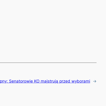
pny:
Senatorowie KO majstrują przed wyborami
→