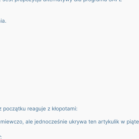
ia.
z początku reaguje z kłopotami:
śmiewczo, ale jednocześnie ukrywa ten artykulik w pią
C