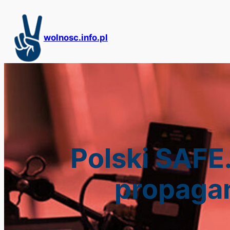
Przejdź
do
treści
wolnosc.info.pl
Polski SAFE
propagan