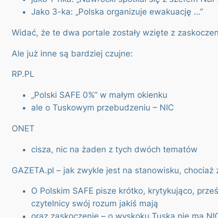
Jako 3-ka: „Polska organizuje ewakuację …”
Widać, że te dwa portale zostały wzięte z zaskoczen
Ale już inne są bardziej czujne:
RP.PL
„Polski SAFE 0%” w małym okienku
ale o Tuskowym przebudzeniu – NIC
ONET
cisza, nic na żaden z tych dwóch tematów
GAZETA.pl – jak zwykle jest na stanowisku, chociaż 
O Polskim SAFE pisze krótko, krytykująco, prze
czytelnicy swój rozum jakiś mają
oraz zaskoczenie – o wyskoku Tuska nie ma NI