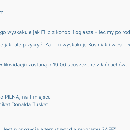
om
ego wyskakuje jak Filip z konopi i ogłasza – lecimy po r
e jak, ale przykryć. Za nim wyskakuje Kosiniak i woła –
likwidacji) zostaną o 19 00 spuszczone z łańcuchów, r
ko PILNA, na 1 miejscu
nikat Donalda Tuska”
. Jest propozycja alternatywy dla programu SAFE”