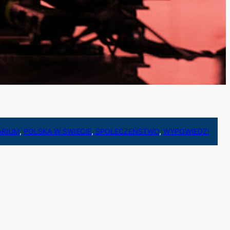
ARIUM
, 
POLSKA W ŚWIECIE
, 
SPOŁECZEŃSTWO
, 
WYPOWIEDZI