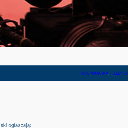
GOSPODARKA
, 
KALEND
ki ogłaszają: