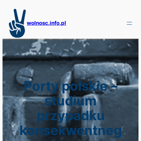
Przejdź
do
treści
wolnosc.info.pl
Porty polskie –
studium
przypadku
konsekwentneg