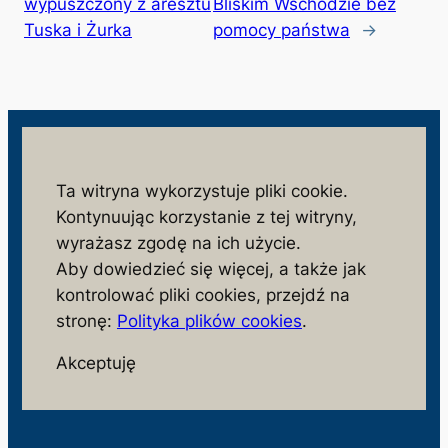
wypuszczony z aresztu
Bliskim Wschodzie bez
Tuska i Żurka
pomocy państwa
→
wolnosc.info.pl
Ta witryna wykorzystuje pliki cookie.
Kontynuując korzystanie z tej witryny,
monitorujemy działania niezgodne z interesem
wyrażasz zgodę na ich użycie.
społeczeństwa i państwa polskiego
Aby dowiedzieć się więcej, a także jak
S
kontrolować pliki cookies, przejdź na
z
stronę:
Polityka plików cookies
.
u
Facebook
X
Akceptuję
k
a
j