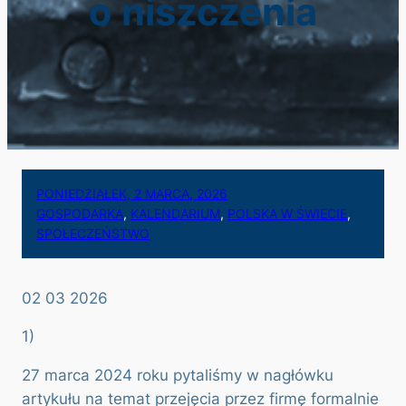
o niszczenia
PONIEDZIAŁEK, 2 MARCA, 2026
GOSPODARKA
, 
KALENDARIUM
, 
POLSKA W ŚWIECIE
, 
SPOŁECZEŃSTWO
02 03 2026
1)
27 marca 2024 roku pytaliśmy w nagłówku
artykułu na temat przejęcia przez firmę formalnie