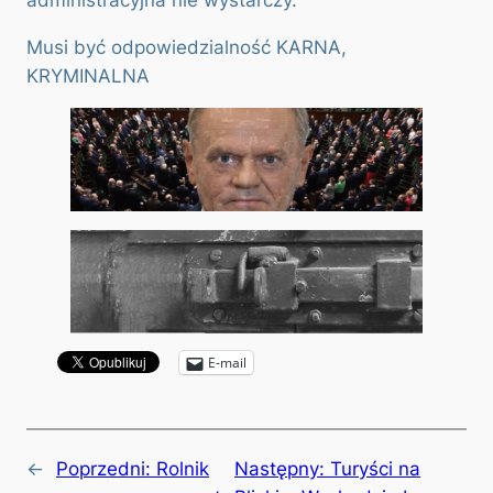
Musi być odpowiedzialność KARNA,
KRYMINALNA
E-mail
←
Poprzedni:
Rolnik
Następny:
Turyści na