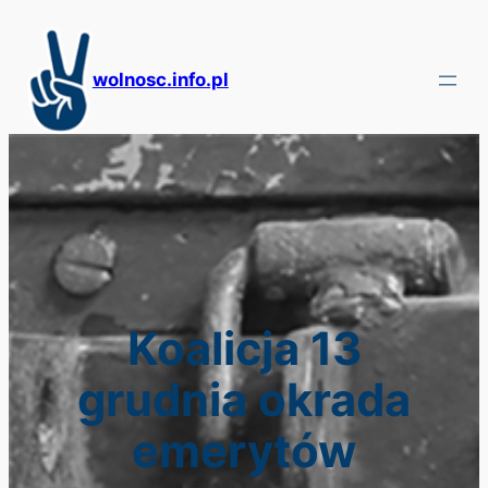
Przejdź
do
treści
wolnosc.info.pl
Koalicja 13
grudnia okrada
emerytów