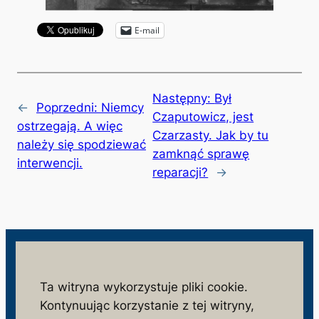
E-mail
Następny:
Był
←
Poprzedni:
Niemcy
Czaputowicz, jest
ostrzegają. A więc
Czarzasty. Jak by tu
należy się spodziewać
zamknąć sprawę
interwencji.
reparacji?
→
wolnosc.info.pl
Ta witryna wykorzystuje pliki cookie.
Kontynuując korzystanie z tej witryny,
monitorujemy działania niezgodne z interesem