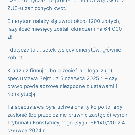
Czego dotyczą? To proste: uniemożliwią zwrot z
ZUS-u zaniżonych kwot.
Emerytom należy się zwrot około 1200 złotych,
razy ilość miesięcy zostali okradzeni na 64 000
zł!
I dotyczy to … setek tysięcy emerytów, głównie
kobiet.
Kradzież firmuje (bo przecież nie legalizuje) –
spec ustawa Sejmu z 5 czerwca 2025 r. – czyli
prawo powielaczowe niezgodne z ustawami i
Konstytucją.
Ta specustawa była uchwalona tylko po to, aby
zasłonić (bo przecież nie prawnie zastąpić) wyrok
Trybunału Konstytucyjnego (sygn. SK140/20) z 4
czerwca 2024 r.