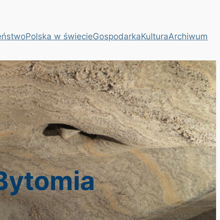
eństwo
Polska w świecie
Gospodarka
Kultura
Archiwum
 Bytomia