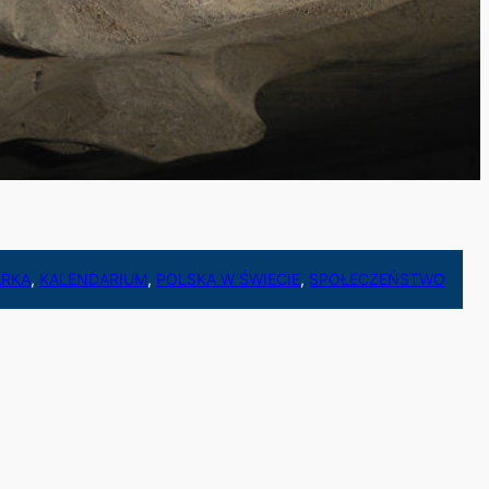
RKA
, 
KALENDARIUM
, 
POLSKA W ŚWIECIE
, 
SPOŁECZEŃSTWO