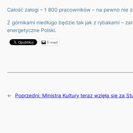
Całość załogi – 1 800 pracowników – na pewno nie z
Z górnikami niedługo będzie tak jak z rybakami – 
energetyczne Polski.
E-mail
←
Poprzedni:
Ministra Kultury teraz wzięła się za St