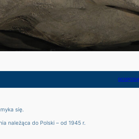
GOSPODA
myka się.
nia należąca do Polski – od 1945 r.