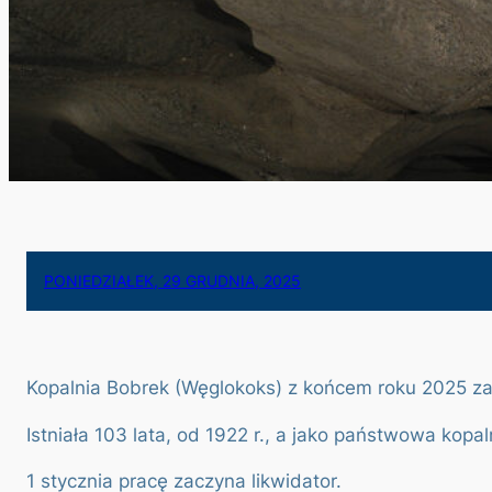
PONIEDZIAŁEK, 29 GRUDNIA, 2025
Kopalnia Bobrek (Węglokoks) z końcem roku 2025 za
Istniała 103 lata, od 1922 r., a jako państwowa kopal
1 stycznia pracę zaczyna likwidator.