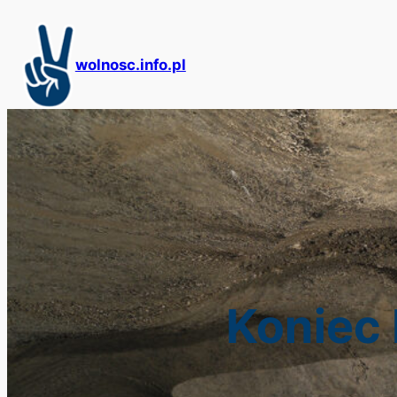
Przejdź
do
treści
wolnosc.info.pl
Koniec 