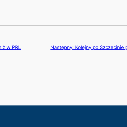
niż w PRL
Następny:
Kolejny po Szczecinie 