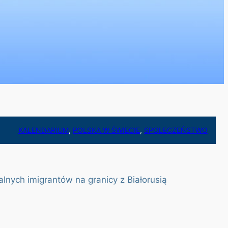
KALENDARIUM
, 
POLSKA W ŚWIECIE
, 
SPOŁECZEŃSTWO
nych imigrantów na granicy z Białorusią