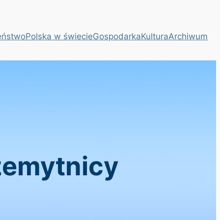
eństwo
Polska w świecie
Gospodarka
Kultura
Archiwum
rzemytnicy