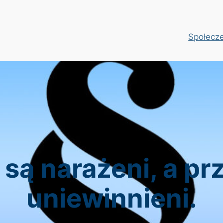
Społecz
 są narażeni, a p
uniewinnieni.