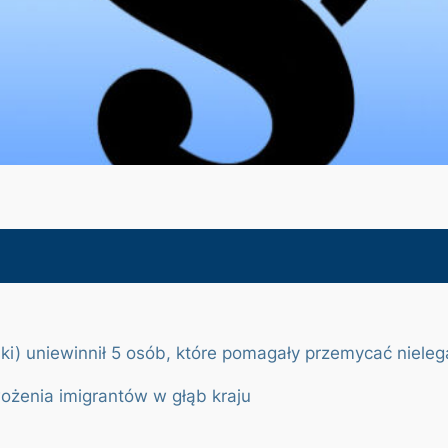
uniewinnił 5 osób, które pomagały przemycać nielegal
ożenia imigrantów w głąb kraju