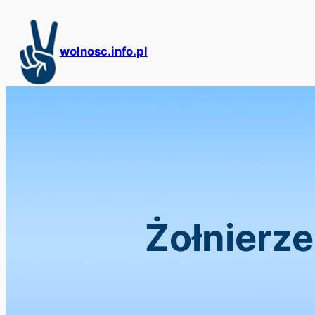
Przejdź
do
treści
wolnosc.info.pl
Żołnierze