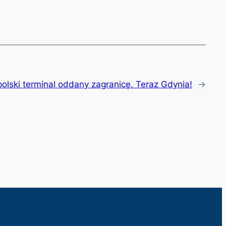
polski terminal oddany zagranicę. Teraz Gdynia!
→