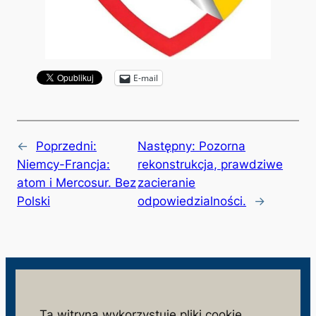
E-mail
←
Poprzedni:
Następny:
Pozorna
Niemcy-Francja:
rekonstrukcja, prawdziwe
atom i Mercosur. Bez
zacieranie
Polski
odpowiedzialności.
→
wolnosc.info.pl
Ta witryna wykorzystuje pliki cookie.