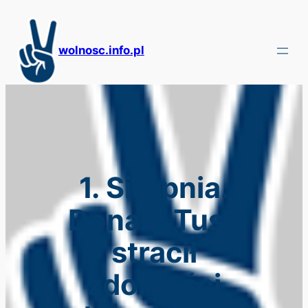
Przejdź
do
treści
wolnosc.info.pl
1. Sierpnia.
Donald Tusk
stracił
zdolności