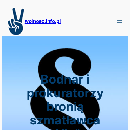
Przejdź
do
treści
wolnosc.info.pl
Bodnar i
prokuratorzy
bronią
szmatławca