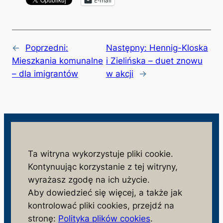
E-mail
←
Poprzedni:
Następny:
Hennig-Kloska
Mieszkania komunalne
i Zielińska – duet znowu
– dla imigrantów
w akcji
→
wolnosc.info.pl
Ta witryna wykorzystuje pliki cookie.
Kontynuując korzystanie z tej witryny,
monitorujemy działania niezgodne z interesem
wyrażasz zgodę na ich użycie.
społeczeństwa i państwa polskiego
Aby dowiedzieć się więcej, a także jak
S
kontrolować pliki cookies, przejdź na
z
stronę:
Polityka plików cookies
.