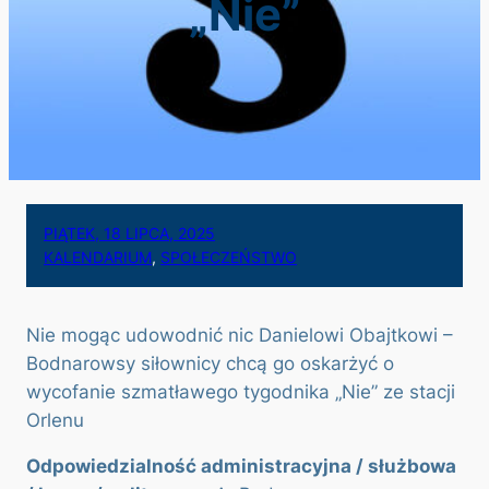
„Nie”
PIĄTEK, 18 LIPCA, 2025
KALENDARIUM
, 
SPOŁECZEŃSTWO
Nie mogąc udowodnić nic Danielowi Obajtkowi –
Bodnarowsy siłownicy chcą go oskarżyć o
wycofanie szmatławego tygodnika „Nie” ze stacji
Orlenu
Odpowiedzialność administracyjna / służbowa