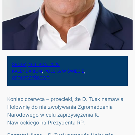
ŚRODA, 16 LIPCA, 2025
KALENDARIUM
, 
POLSKA W ŚWIECIE
, 
SPOŁECZEŃSTWO
Koniec czerwca – przecieki, że D. Tusk namawia
Hołownię do nie zwoływania Zgromadzenia
Narodowego w celu zaprzysiężenia K.
Nawrockiego na Prezydenta RP.