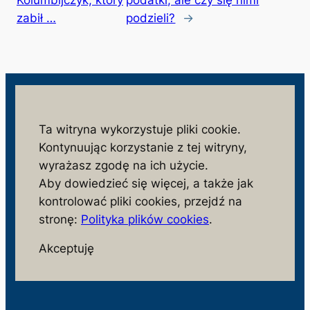
zabił …
podzieli?
→
wolnosc.info.pl
Ta witryna wykorzystuje pliki cookie.
Kontynuując korzystanie z tej witryny,
monitorujemy działania niezgodne z interesem
wyrażasz zgodę na ich użycie.
społeczeństwa i państwa polskiego
Aby dowiedzieć się więcej, a także jak
S
kontrolować pliki cookies, przejdź na
z
stronę:
Polityka plików cookies
.
u
Facebook
X
Akceptuję
k
a
j