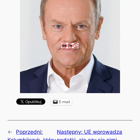
E-mail
←
Poprzedni:
Następny:
UE wprowadza
Kolumbijczyk, który
podatki, ale czy się nimi