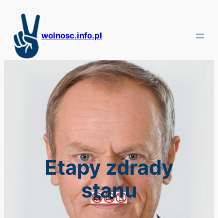
Przejdź
do
treści
wolnosc.info.pl
Etapy zdrady
stanu