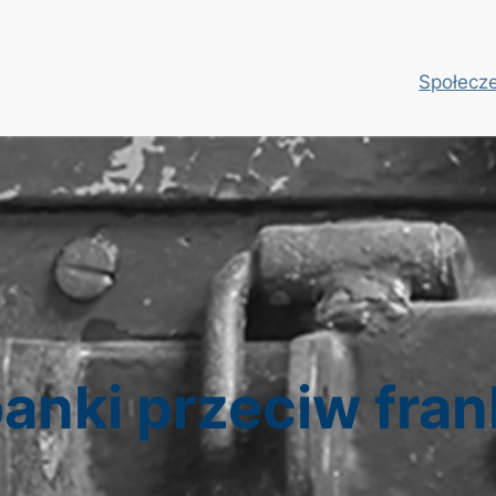
Społecz
banki przeciw fr