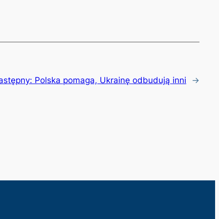
astępny:
Polska pomaga, Ukrainę odbudują inni
→