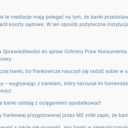
 te mediacje mają polegać na tym, że banki przedstawi
e płacił koszty sądowe. W ten sposób pożyteczna instytu
ra Sprawiedliwości do spraw Ochrony Praw Konsumenta
nkowy:
zej banki, bo frankowicze nauczyli się radzić sobie w 
 – wygrywając z bankiem, który narzucał im horrendaln
pomóc!
re banki oddają z ociąganiem) opodatkować!
y frankowej przygotowanej przez MS znikł zapis, że bank
ymi a także nie pozwolić, aby banki w nieskończoność