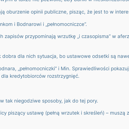
ą oburzenie opinii publiczne, pisząc, że jest to w inte
ankom i Bodnarowi i „pełnomocniczce”.
ych zapisów przypominają wrzutkę „i czasopisma” w afer
k dobra dla nich sytuacja, bo ustawowe odsetki są nawet
odnara, „pełnomocniczki” i Min. Sprawiedliwości pokazu
dla kredytobiorców rozstrzygnięć.
 tak niegodziwe sposoby, jak do tej pory.
y piszący ustawę (pełną wrzutek i skreśleń) – muszą 