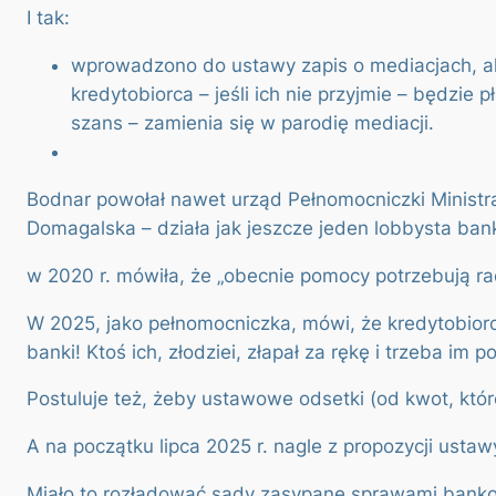
I tak:
wprowadzono do ustawy zapis o mediacjach, ale
kredytobiorca – jeśli ich nie przyjmie – będzi
szans – zamienia się w parodię mediacji.
Bodnar powołał nawet urząd Pełnomocniczki Minist
Domagalska – działa jak jeszcze jeden lobbysta ba
w 2020 r. mówiła, że „
obecnie pomocy potrzebują rac
W 2025, jako pełnomocniczka, mówi, że kredytobiorcy
banki! Ktoś ich, złodziei, złapał za rękę i trzeba im 
Postuluje też, żeby ustawowe odsetki (od kwot, któ
A na początku lipca 2025 r. nagle z propozycji ustaw
Miało to rozładować sądy zasypane sprawami bankow