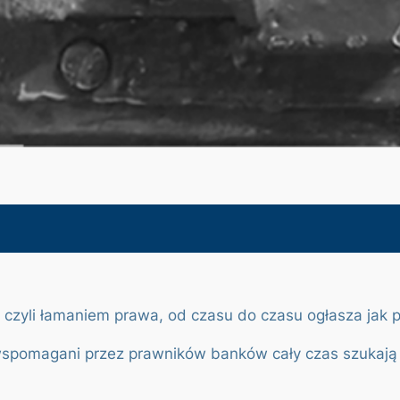
 czyli łamaniem prawa, od czasu do czasu ogłasza jak
 wspomagani przez prawników banków cały czas szukają