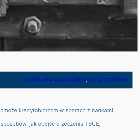
GOSPODARKA
, 
KALENDARIUM
, 
SPOŁECZEŃSTWO
 pomoże kredytobiorcom w sporach z bankami.
 sposobów, jak obejść orzeczenia TSUE,