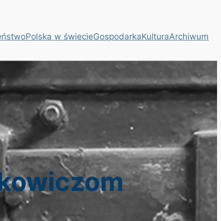
eństwo
Polska w świecie
Gospodarka
Kultura
Archiwum
ankowiczom