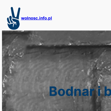
Przejdź
do
treści
wolnosc.info.pl
Bodnar i 