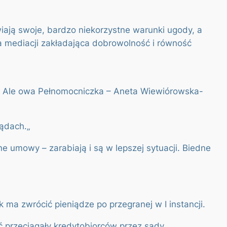
ają swoje, bardzo niekorzystne warunki ugody, a
cja mediacji zakładająca dobrowolność i równość
. Ale owa Pełnomocniczka – Aneta Wiewiórowska-
sądach.
„
e umowy – zarabiają i są w lepszej sytuacji. Biedne
 ma zwrócić pieniądze po przegranej w I instancji.
 przeciągały kredytobiorców przez sądy.