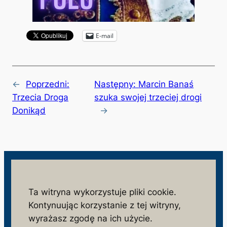
E-mail
←
Poprzedni:
Następny:
Marcin Banaś
Trzecia Droga
szuka swojej trzeciej drogi
Donikąd
→
wolnosc.info.pl
Ta witryna wykorzystuje pliki cookie.
Kontynuując korzystanie z tej witryny,
monitorujemy działania niezgodne z interesem
wyrażasz zgodę na ich użycie.
społeczeństwa i państwa polskiego