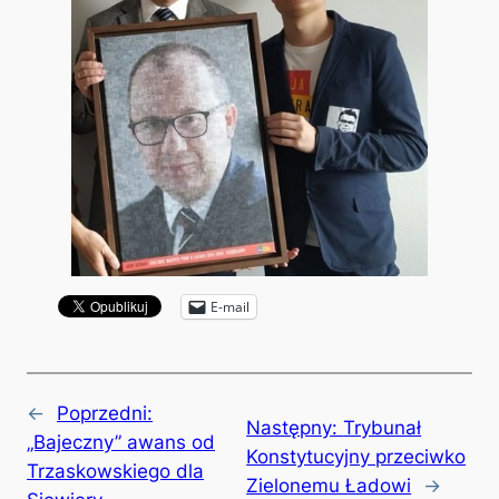
E-mail
←
Poprzedni:
Następny:
Trybunał
„Bajeczny” awans od
Konstytucyjny przeciwko
Trzaskowskiego dla
Zielonemu Ładowi
→