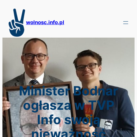
Przejdź
do
treści
wolnosc.info.pl
Minister Bodnar
ogłasza w TVP
Info swoją
nieważność