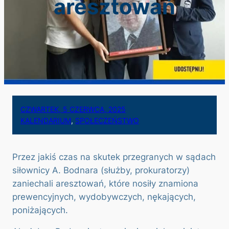
aresztowań
CZWARTEK, 5 CZERWCA, 2025
KALENDARIUM
, 
SPOŁECZEŃSTWO
Przez jakiś czas na skutek przegranych w sądach
siłownicy A. Bodnara (służby, prokuratorzy)
zaniechali aresztowań, które nosiły znamiona
prewencyjnych, wydobywczych, nękających,
poniżających.