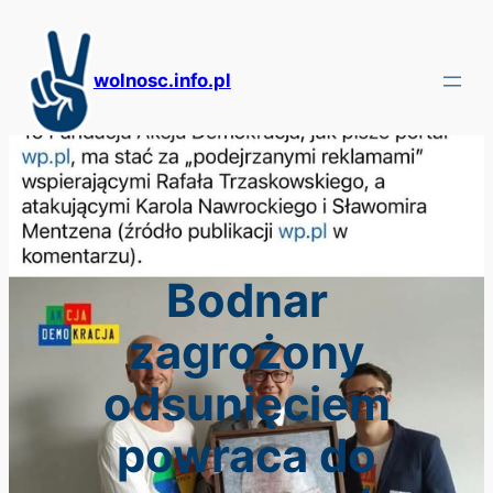
Przejdź
do
treści
wolnosc.info.pl
Bodnar
zagrożony
odsunięciem
powraca do