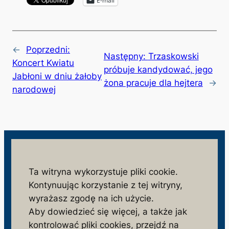
E-mail
←
Poprzedni:
Następny:
Trzaskowski
Koncert Kwiatu
próbuje kandydować, jego
Jabłoni w dniu żałoby
żona pracuje dla hejtera
→
narodowej
wolnosc.info.pl
Ta witryna wykorzystuje pliki cookie.
Kontynuując korzystanie z tej witryny,
monitorujemy działania niezgodne z interesem
wyrażasz zgodę na ich użycie.
społeczeństwa i państwa polskiego
Aby dowiedzieć się więcej, a także jak
S
kontrolować pliki cookies, przejdź na