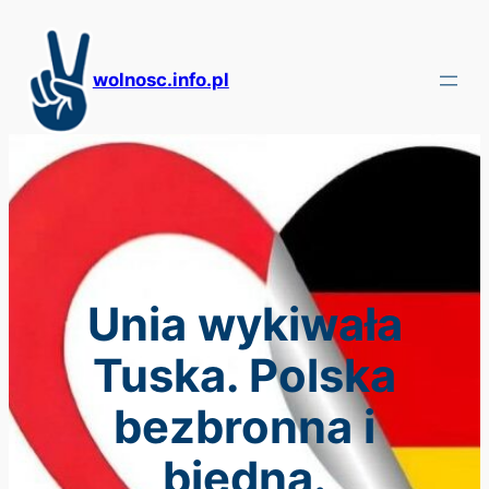
Przejdź
do
treści
wolnosc.info.pl
Unia wykiwała
Tuska. Polska
bezbronna i
biedna.