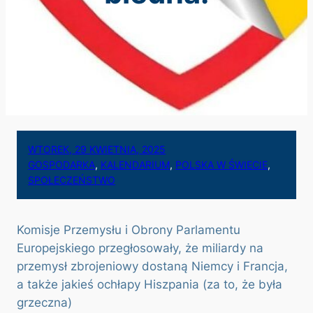
WTOREK, 29 KWIETNIA, 2025
GOSPODARKA
, 
KALENDARIUM
, 
POLSKA W ŚWIECIE
, 
SPOŁECZEŃSTWO
Komisje Przemysłu i Obrony Parlamentu
Europejskiego przegłosowały, że miliardy na
przemysł zbrojeniowy dostaną Niemcy i Francja,
a także jakieś ochłapy Hiszpania (za to, że była
grzeczna)