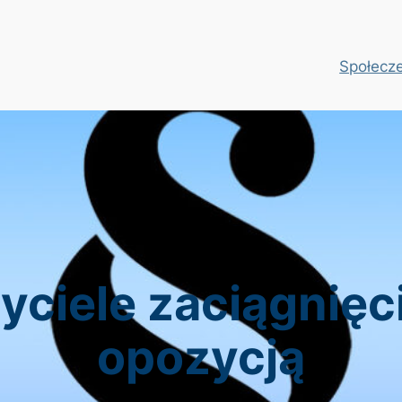
Społecz
ciele zaciągnięci
opozycją