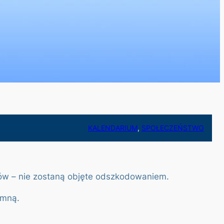
KALENDARIUM
, 
SPOŁECZEŃSTWO
ników – nie zostaną objęte odszkodowaniem.
omną.