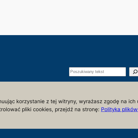
S
z
u
łeczeństwa i państwa polskiego
k
nuując korzystanie z tej witryny, wyrażasz zgodę na ich 
a
rolować pliki cookies, przejdź na stronę:
Polityka plikó
j