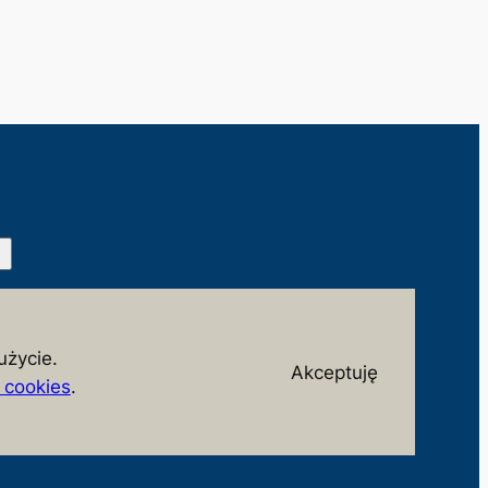
Facebook
X
użycie.
Akceptuję
w cookies
.