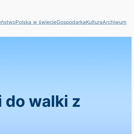
eństwo
Polska w świecie
Gospodarka
Kultura
Archiwum
 do walki z