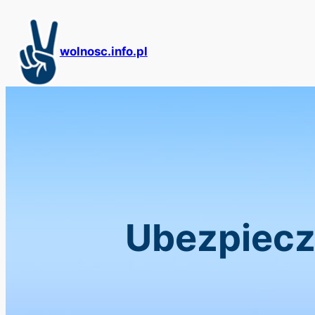
Przejdź
do
treści
wolnosc.info.pl
Ubezpieczy