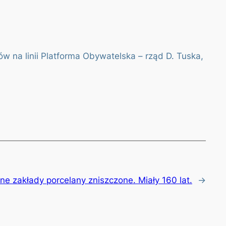
w na linii Platforma Obywatelska – rząd D. Tuska,
jne zakłady porcelany zniszczone. Miały 160 lat.
→