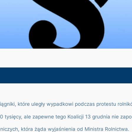
 ciągniki, które uległy wypadkowi podczas protestu rol
00 tysięcy, ale zapewne tego Koalicji 13 grudnia nie zap
niczych, która żąda wyjaśnienia od Ministra Rolnictwa.