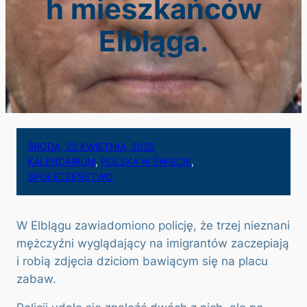
h mieszkańców
Elbląga.
ŚRODA, 23 KWIETNIA, 2025
KALENDARIUM
, 
POLSKA W ŚWIECIE
, 
SPOŁECZEŃSTWO
W Elblągu zawiadomiono policję, że trzej nieznani
mężczyźni wyglądający na imigrantów zaczepiają
i robią zdjęcia dziciom bawiącym się na placu
zabaw.