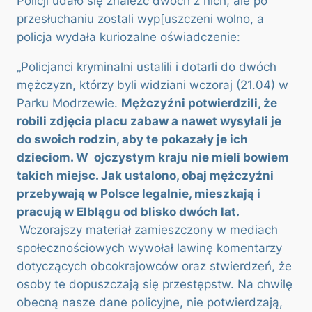
Policji udało się znaleźć dwóch z nich, ale po
przesłuchaniu zostali wyp[uszczeni wolno, a
policja wydała kuriozalne oświadczenie:
„Policjanci kryminalni ustalili i dotarli do dwóch
mężczyzn, którzy byli widziani wczoraj (21.04) w
Parku Modrzewie.
Mężczyźni potwierdzili, że
robili zdjęcia placu zabaw a nawet wysyłali je
do swoich rodzin, aby te pokazały je ich
dzieciom. W ojczystym kraju nie mieli bowiem
takich miejsc. Jak ustalono, obaj mężczyźni
przebywają w Polsce legalnie, mieszkają i
pracują w Elblągu od blisko dwóch lat.
Wczorajszy materiał zamieszczony w mediach
społecznościowych wywołał lawinę komentarzy
dotyczących obcokrajowców oraz stwierdzeń, że
osoby te dopuszczają się przestępstw. Na chwilę
obecną nasze dane policyjne, nie potwierdzają,