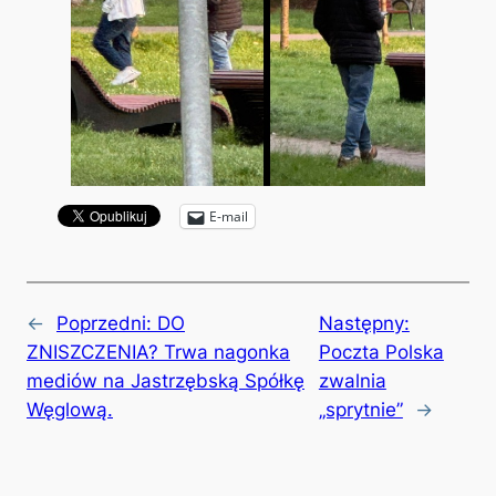
E-mail
←
Poprzedni:
DO
Następny:
ZNISZCZENIA? Trwa nagonka
Poczta Polska
mediów na Jastrzębską Spółkę
zwalnia
Węglową.
„sprytnie”
→