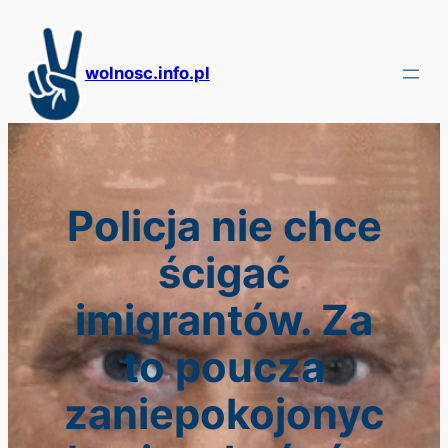
Przejdź
do
treści
wolnosc.info.pl
Policja nie chce
ścigać
imigrantów. Za
to poucza
zaniepokojonyc