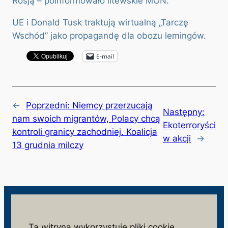
Rosją – poinformowało litewskie MON.
UE i Donald Tusk traktują wirtualną „Tarczę
Wschód” jako propagandę dla obozu lemingów.
E-mail
←
Poprzedni:
Niemcy przerzucają
Następny:
nam swoich migrantów, Polacy chcą
Ekoterroryści
kontroli granicy zachodniej. Koalicja
w akcji
→
13 grudnia milczy
wolnosc.info.pl
Ta witryna wykorzystuje pliki cookie.