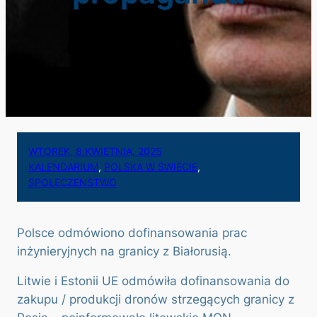
WTOREK, 8 KWIETNIA, 2025
KALENDARIUM
, 
POLSKA W ŚWIECIE
, 
SPOŁECZEŃSTWO
Polsce odmówiono dofinansowania prac
inżynieryjnych na granicy z Białorusią.
Litwie i Estonii UE odmówiła dofinansowania do
zakupu / produkcji dronów strzegących granicy z