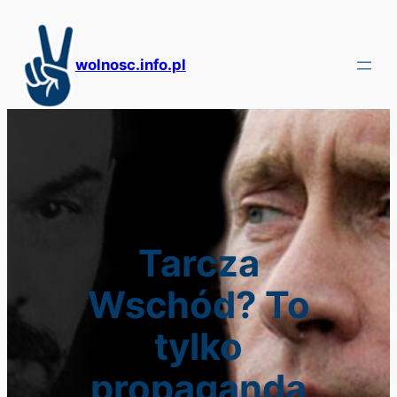
Przejdź
do
treści
wolnosc.info.pl
Tarcza
Wschód? To
tylko
propaganda