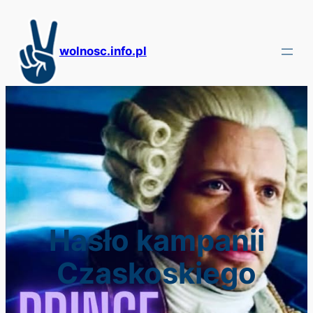
Przejdź
do
treści
wolnosc.info.pl
Hasło kampanii
Czaskoskiego