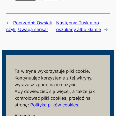
←
Poprzedni:
Owsiak
Następny:
Tusk albo
czyli „Uwaga sepsa”
oszukany albo kłamie
→
wolnosc.info.pl
Ta witryna wykorzystuje pliki cookie.
Kontynuując korzystanie z tej witryny,
monitorujemy działania niezgodne z interesem
wyrażasz zgodę na ich użycie.
społeczeństwa i państwa polskiego
Aby dowiedzieć się więcej, a także jak
S
kontrolować pliki cookies, przejdź na
z
stronę:
Polityka plików cookies
.
u
Facebook
X
Akceptuję