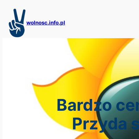
Przejdź
do
treści
wolnosc.info.pl
Bardzo ce
Przyda s