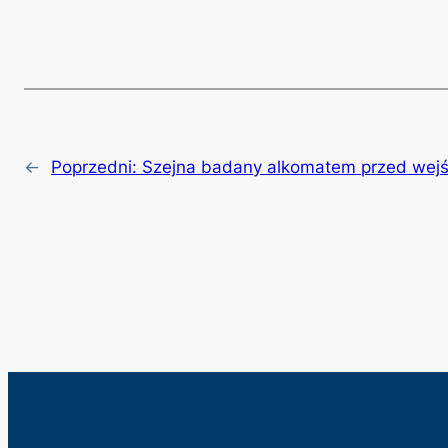
←
Poprzedni:
Szejna badany alkomatem przed wejś