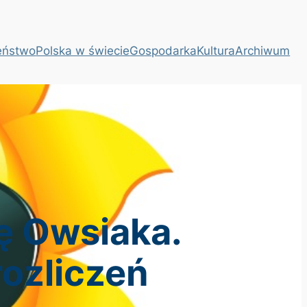
eństwo
Polska w świecie
Gospodarka
Kultura
Archiwum
ę Owsiaka.
rozliczeń