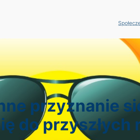
Społecz
nne przyznanie si
ię do przyszłych 