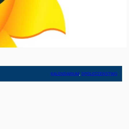
KALENDARIUM
, 
SPOŁECZEŃSTWO