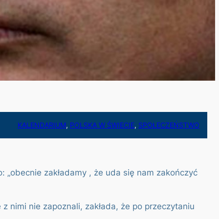
KALENDARIUM
, 
POLSKA W ŚWIECIE
, 
SPOŁECZEŃSTWO
o: „obecnie zakładamy , że uda się nam zakończyć
z nimi nie zapoznali, zakłada, że po przeczytaniu