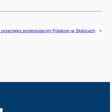
a przeciwko protestującym Polakom w Słubicach
→