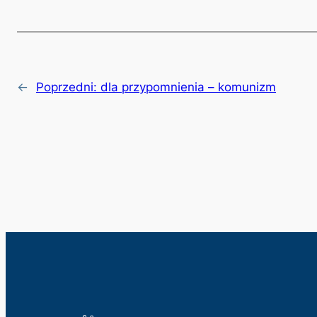
←
Poprzedni:
dla przypomnienia – komunizm