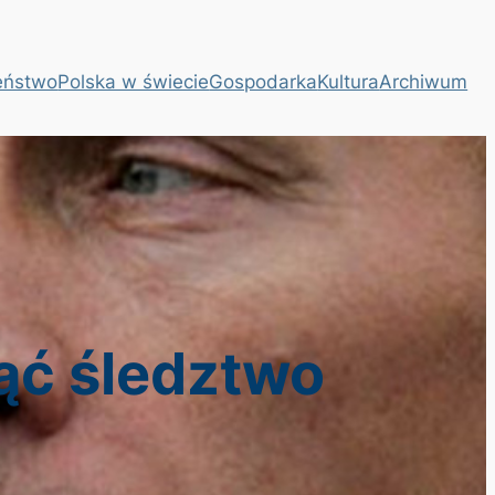
eństwo
Polska w świecie
Gospodarka
Kultura
Archiwum
ąć śledztwo