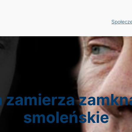
Społecz
a zamierza zamkn
smoleńskie