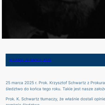
WTOREK, 25 MARCA, 2025
25 marca 2025 r. Prok. Krzysztof Schwartz z Prokur
śledztwo do końca tego roku. Takie jest nasze założ
Prok. K. Schwartz tłumaczy, że właśnie dostali opini
zamknie śledztwo.