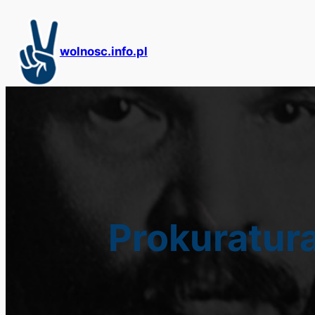
Przejdź
do
treści
wolnosc.info.pl
Prokuratur