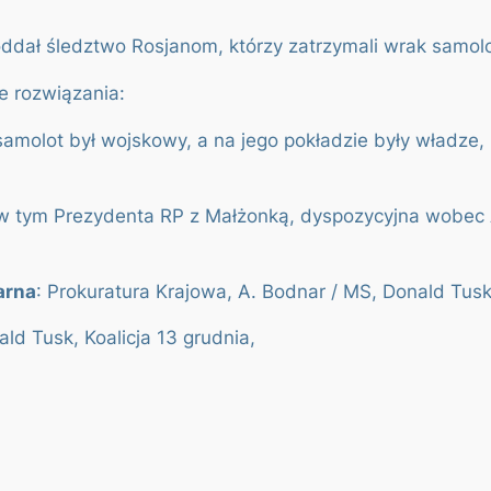
ddał śledztwo Rosjanom, którzy zatrzymali wrak samolo
e rozwiązania:
amolot był wojskowy, a na jego pokładzie były władze, 
b, w tym Prezydenta RP z Małżonką, dyspozycyjna wobec
arna
: Prokuratura Krajowa, A. Bodnar / MS, Donald Tusk
ald Tusk, Koalicja 13 grudnia,