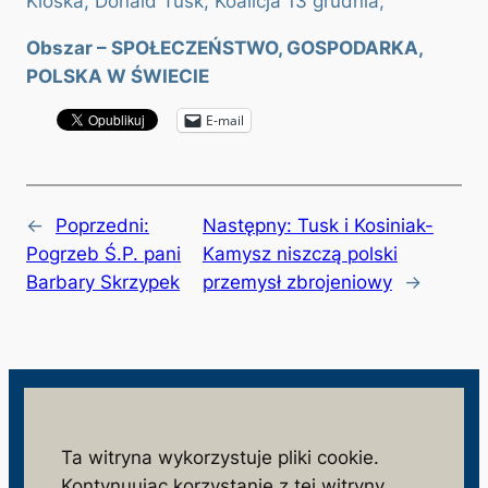
Kloska, Donald Tusk, Koalicja 13 grudnia,
Obszar – SPOŁECZEŃSTWO, GOSPODARKA,
POLSKA W ŚWIECIE
E-mail
←
Poprzedni:
Następny:
Tusk i Kosiniak-
Pogrzeb Ś.P. pani
Kamysz niszczą polski
Barbary Skrzypek
przemysł zbrojeniowy
→
wolnosc.info.pl
Ta witryna wykorzystuje pliki cookie.
Kontynuując korzystanie z tej witryny,