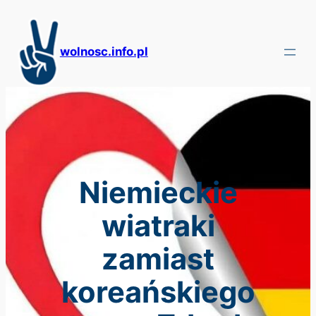
Przejdź
do
treści
wolnosc.info.pl
Niemieckie
wiatraki
zamiast
koreańskiego