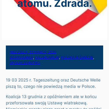
atomu. Zdrada.
NIEDZIELA, 23 MARCA, 2025
GOSPODARKA
, 
KALENDARIUM
, 
POLSKA W ŚWIECIE
, 
SPOŁECZEŃSTWO
19 03 2025 r. Tageszeitung oraz Deutsche Welle
piszą to, czego nie powiedzą media w Polsce.
Koalicja 13 grudnia z opóźnieniem ale w końcu
przeforsowała swoją Ustawę wiatrakową.