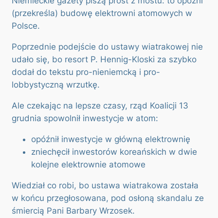
Niemieckie gazety piszą prost z mostu: to opóźni
(przekreśla) budowę elektrowni atomowych w
Polsce.
Poprzednie podejście do ustawy wiatrakowej nie
udało się, bo resort P. Hennig-Kloski za szybko
dodał do tekstu pro-nieniemcką i pro-
lobbystyczną wrzutkę.
Ale czekając na lepsze czasy, rząd Koalicji 13
grudnia spowolnił inwestycje w atom:
opóźnił inwestycje w główną elektrownię
zniechęcił inwestorów koreańskich w dwie
kolejne elektrownie atomowe
Wiedział co robi, bo ustawa wiatrakowa została
w końcu przegłosowana, pod osłoną skandalu ze
śmiercią Pani Barbary Wrzosek.