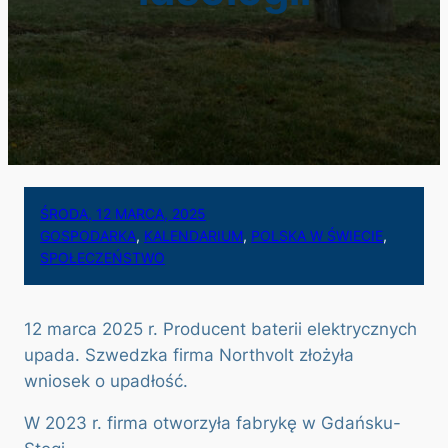
ŚRODA, 12 MARCA, 2025
GOSPODARKA
, 
KALENDARIUM
, 
POLSKA W ŚWIECIE
, 
SPOŁECZEŃSTWO
12 marca 2025 r. Producent baterii elektrycznych
upada. Szwedzka firma Northvolt złożyła
wniosek o upadłość.
W 2023 r. firma otworzyła fabrykę w Gdańsku-