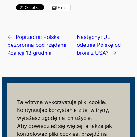
E-mail
←
Poprzedni:
Polska
Następny:
UE
bezbronna pod rządami
odetnie Polskę od
Koalicji 13 grudnia
broni z USA?
→
wolnosc.info.pl
Ta witryna wykorzystuje pliki cookie.
Kontynuując korzystanie z tej witryny,
monitorujemy działania niezgodne z interesem
wyrażasz zgodę na ich użycie.
społeczeństwa i państwa polskiego
Aby dowiedzieć się więcej, a także jak
S
kontrolować pliki cookies, przejdź na