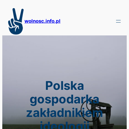
Przejdź
do
treści
wolnosc.info.pl
Polska
gospodarka
zakładnikiem
ideologii