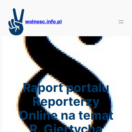
Przejdź
do
treści
wolnosc.info.pl
Raport portalu
Reporterzy
Online na temat
R. Giertycha