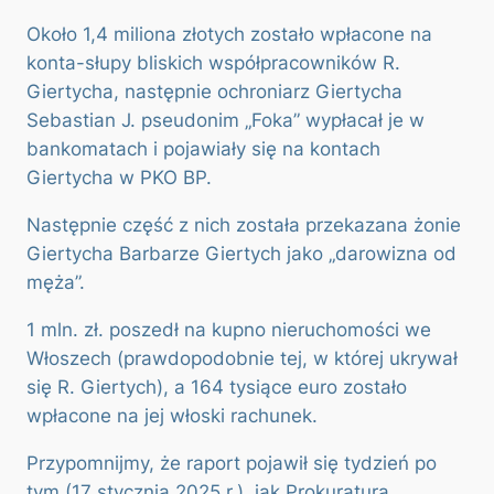
Około 1,4 miliona złotych zostało wpłacone na
konta-słupy bliskich współpracowników R.
Giertycha, następnie ochroniarz Giertycha
Sebastian J. pseudonim „Foka” wypłacał je w
bankomatach i pojawiały się na kontach
Giertycha w PKO BP.
Następnie część z nich została przekazana żonie
Giertycha Barbarze Giertych jako „darowizna od
męża”.
1 mln. zł. poszedł na kupno nieruchomości we
Włoszech (prawdopodobnie tej, w której ukrywał
się R. Giertych), a 164 tysiące euro zostało
wpłacone na jej włoski rachunek.
Przypomnijmy, że raport pojawił się tydzień po
tym (17 stycznia 2025 r.), jak Prokuratura