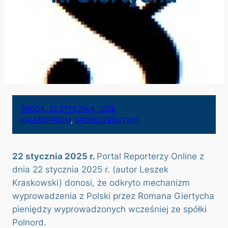
ŚRODA, 22 STYCZNIA, 2025
KALENDARIUM
, 
SPOŁECZEŃSTWO
22 stycznia 2025 r.
Portal Reporterzy Online z
dnia 22 stycznia 2025 r. (autor Leszek
Kraskowski) donosi, że odkryto mechanizm
wyprowadzenia z Polski przez Romana Giertycha
pieniędzy wyprowadzonych wcześniej ze spółki
Polnord.