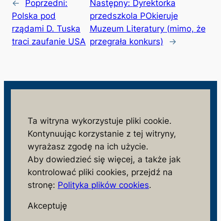
←
Poprzedni:
Następny:
Dyrektorka
Polska pod
przedszkola POkieruje
rządami D. Tuska
Muzeum Literatury (mimo, że
traci zaufanie USA
przegrała konkurs)
→
wolnosc.info.pl
Ta witryna wykorzystuje pliki cookie.
Kontynuując korzystanie z tej witryny,
monitorujemy działania niezgodne z interesem
wyrażasz zgodę na ich użycie.
społeczeństwa i państwa polskiego
Aby dowiedzieć się więcej, a także jak
S
kontrolować pliki cookies, przejdź na
z
stronę:
Polityka plików cookies
.
u
Facebook
X
Akceptuję
k