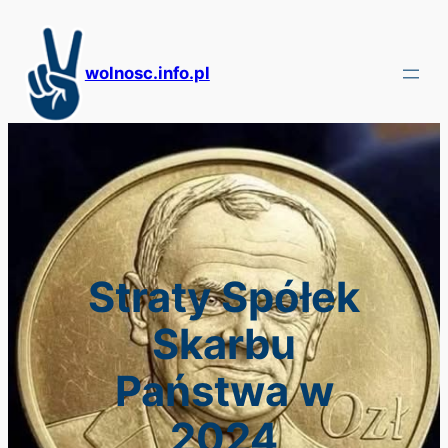
Przejdź
do
treści
wolnosc.info.pl
Straty Spółek
Skarbu
Państwa w
2024