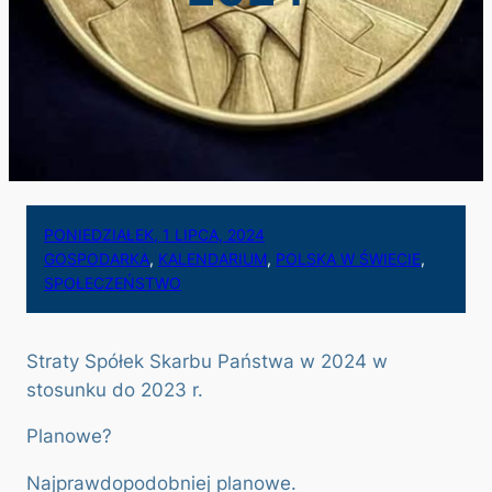
PONIEDZIAŁEK, 1 LIPCA, 2024
GOSPODARKA
, 
KALENDARIUM
, 
POLSKA W ŚWIECIE
, 
SPOŁECZEŃSTWO
Straty Spółek Skarbu Państwa w 2024 w
stosunku do 2023 r.
Planowe?
Najprawdopodobniej planowe.