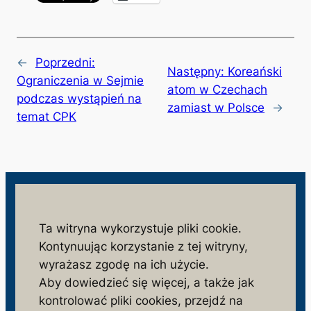
←
Poprzedni:
Następny:
Koreański
Ograniczenia w Sejmie
atom w Czechach
podczas wystąpień na
zamiast w Polsce
→
temat CPK
wolnosc.info.pl
Ta witryna wykorzystuje pliki cookie.
Kontynuując korzystanie z tej witryny,
monitorujemy działania niezgodne z interesem
wyrażasz zgodę na ich użycie.
społeczeństwa i państwa polskiego
Aby dowiedzieć się więcej, a także jak
S
kontrolować pliki cookies, przejdź na