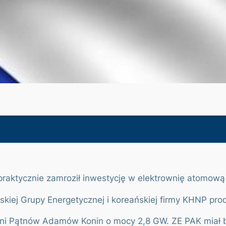
d praktycznie zamroził inwestycję w elektrownię atomow
kiej Grupy Energetycznej i koreańskiej firmy KHNP pro
owni Pątnów Adamów Konin o mocy 2,8 GW. ZE PAK miał