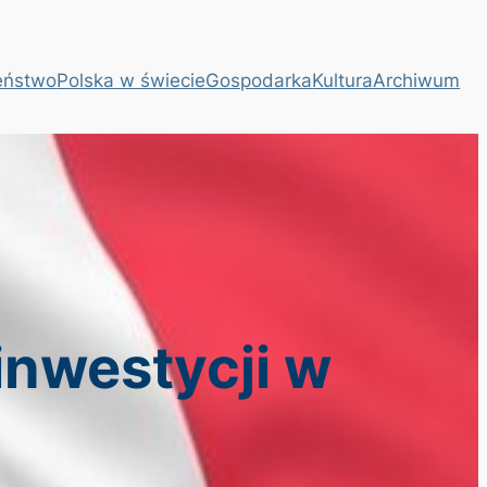
eństwo
Polska w świecie
Gospodarka
Kultura
Archiwum
inwestycji w