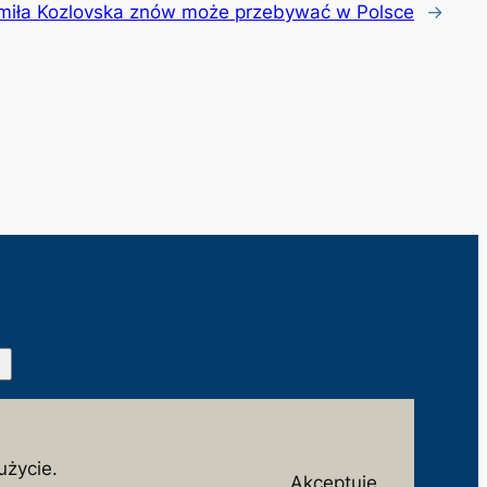
miła Kozlovska znów może przebywać w Polsce
→
Facebook
X
użycie.
Akceptuję