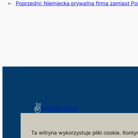
←
Poprzedni:
Niemiecka prywatna firma zamiast Po
wolnosc.info.pl
monitorujemy działania niezgodne z interesem spo
Ta witryna wykorzystuje pliki cookie. Konty