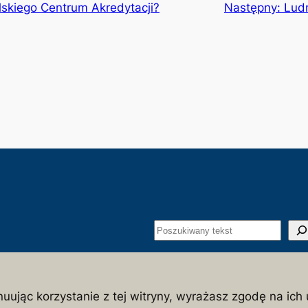
lskiego Centrum Akredytacji?
Następny:
Lud
S
z
u
łeczeństwa i państwa polskiego
k
nuując korzystanie z tej witryny, wyrażasz zgodę na ich 
a