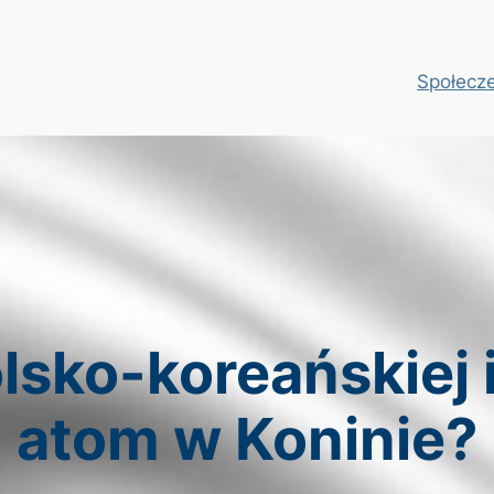
Społecz
lsko-koreańskiej 
atom w Koninie?