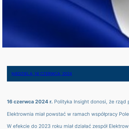
NIEDZIELA, 16 CZERWCA, 2024
16 czerwca 2024 r.
Polityka Insight donosi, że rzą
Elektrownia miał powstać w ramach współpracy Poles
W efekcie do 2023 roku miał działać zespół Elektr