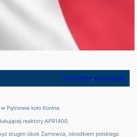
GOSPODARKA
, 
KALENDARIUM
ą w Pątnowie koło Konina.
dukującej reaktory APR1400.
 być drugim obok Żarnowca, ośrodkiem polskiego