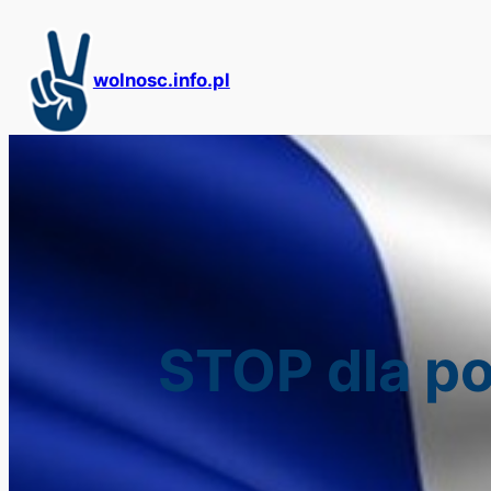
Przejdź
do
treści
wolnosc.info.pl
STOP dla po